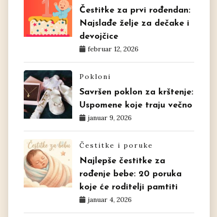
Čestitke za prvi rođendan:
Najslađe želje za dečake i
devojčice
februar 12, 2026
Pokloni
Savršen poklon za krštenje:
Uspomene koje traju večno
januar 9, 2026
Čestitke i poruke
Najlepše čestitke za
rođenje bebe: 20 poruka
koje će roditelji pamtiti
januar 4, 2026