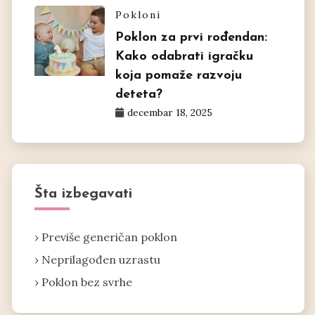
Pokloni
Poklon za prvi rođendan:
Kako odabrati igračku
koja pomaže razvoju
deteta?
decembar 18, 2025
Šta izbegavati
› Previše generičan poklon
› Neprilagođen uzrastu
› Poklon bez svrhe