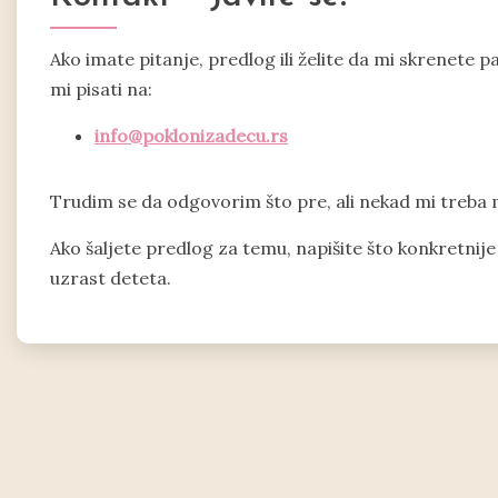
Ako imate pitanje, predlog ili želite da mi skrenete p
mi pisati na:
info@poklonizadecu.rs
Trudim se da odgovorim što pre, ali nekad mi treba 
Ako šaljete predlog za temu, napišite što konkretnije š
uzrast deteta.