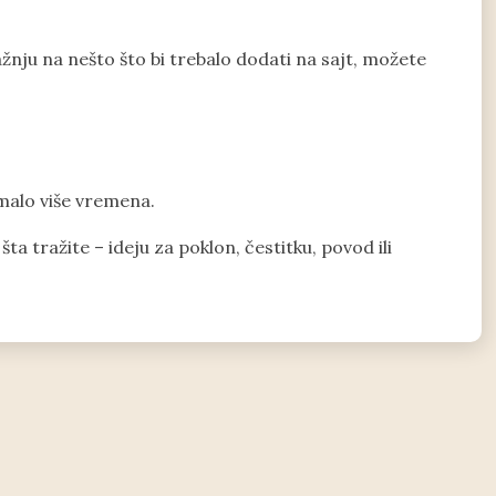
ažnju na nešto što bi trebalo dodati na sajt, možete
malo više vremena.
ta tražite – ideju za poklon, čestitku, povod ili