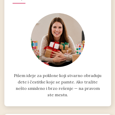
Pišem ideje za poklone koji stvarno obraduju
dete i čestitke koje se pamte. Ako tražite
nešto smisleno i brzo rešenje — na pravom
ste mestu.