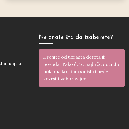
Ne znate šta da izaberete?
Krenite od uzrasta deteta ili
edan sajt o
povoda. Tako ćete najbrže doći do
poklona koji ima smisla i neće
završiti zaboravljen.