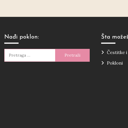
Nađi poklon:
Šta možeš
Pretraga
Čestitke 
za:
Pokloni