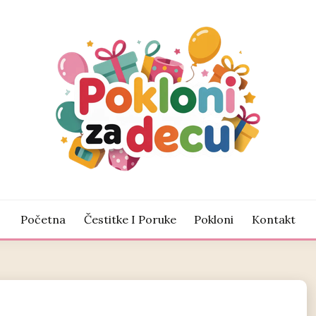
žnje za veliki osmeh
LONI ZA DECU
Početna
Čestitke I Poruke
Pokloni
Kontakt