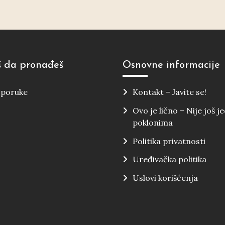
 da pronađeš
Osnovne informacije
i poruke
Kontakt – Javite se!
Ovo je lično – Nije još j
poklonima
Politika privatnosti
Uređivačka politika
Uslovi korišćenja