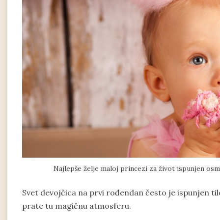
Najlepše želje maloj princezi za život ispunjen os
Svet devojčica na prvi rođendan često je ispunjen t
prate tu magičnu atmosferu.