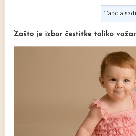
Tabela sad
Zašto je izbor čestitke toliko važa