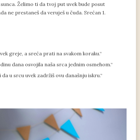
 sunca. Želimo ti da tvoj put uvek bude posut
ikada ne prestaneš da veruješ u čuda. Srećan 1.
 uvek greje, a sreća prati na svakom koraku.“
odinu dana osvojila naša srca jednim osmehom.“
i da u srcu uvek zadržiš ovu današnju iskru.“