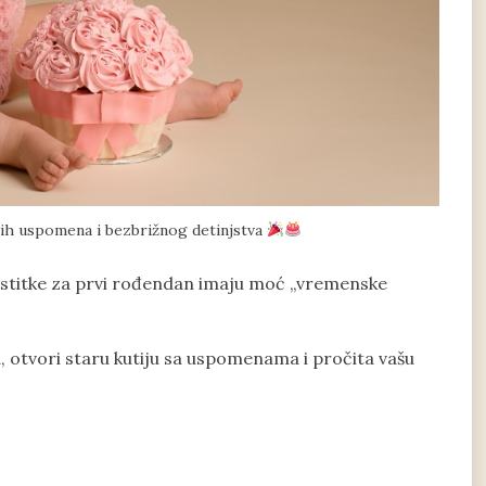
ih uspomena i bezbrižnog detinjstva
čestitke za prvi rođendan imaju moć „vremenske
, otvori staru kutiju sa uspomenama i pročita vašu