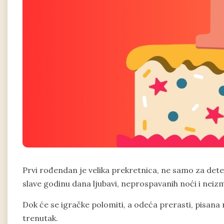
Prvi rođendan je velika prekretnica, ne samo za dete k
slave godinu dana ljubavi, neprospavanih noći i neiz
Dok će se igračke polomiti, a odeća prerasti, pisana
trenutak.