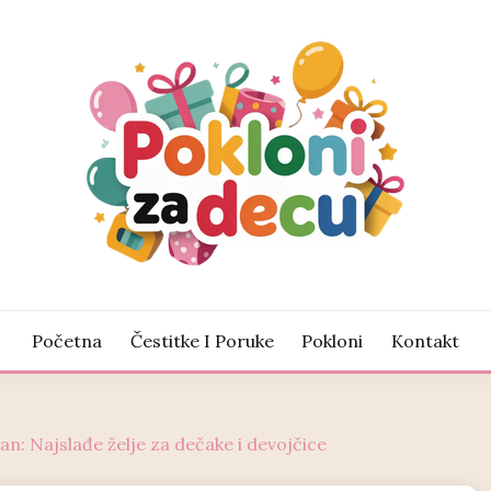
žnje za veliki osmeh
LONI ZA DECU
Početna
Čestitke I Poruke
Pokloni
Kontakt
an: Najslađe želje za dečake i devojčice