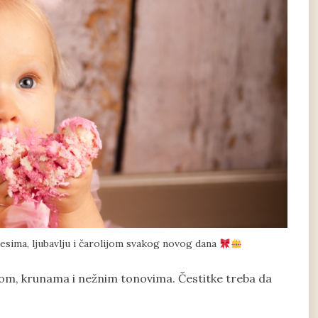
mesima, ljubavlju i čarolijom svakog novog dana
ilom, krunama i nežnim tonovima. Čestitke treba da