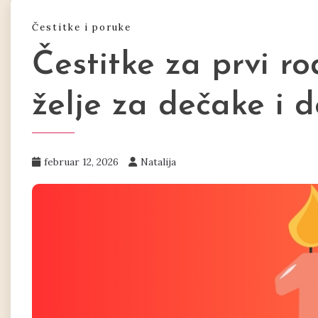
Čestitke i poruke
Čestitke za prvi r
želje za dečake i d
februar 12, 2026
Natalija