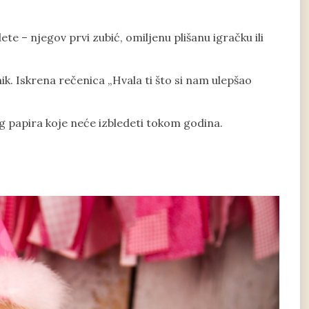
e – njegov prvi zubić, omiljenu plišanu igračku ili
ik. Iskrena rečenica „Hvala ti što si nam ulepšao
g papira koje neće izbledeti tokom godina.