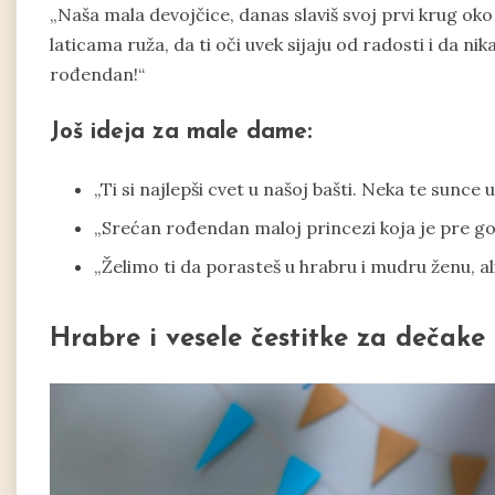
„Naša mala devojčice, danas slaviš svoj prvi krug oko
laticama ruža, da ti oči uvek sijaju od radosti i da n
rođendan!“
Još ideja za male dame:
„Ti si najlepši cvet u našoj bašti. Neka te sunce
„Srećan rođendan maloj princezi koja je pre g
„Želimo ti da porasteš u hrabru i mudru ženu, al
Hrabre i vesele čestitke za dečake