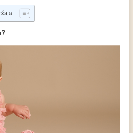
ržaja
n?