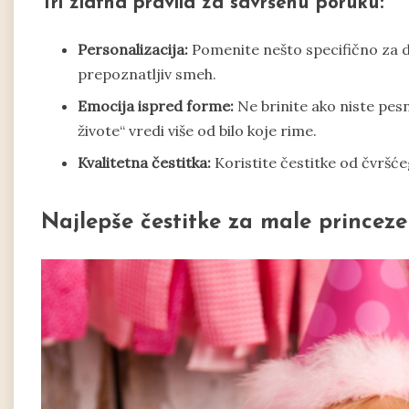
Tri zlatna pravila za savršenu poruku:
Personalizacija:
Pomenite nešto specifično za det
prepoznatljiv smeh.
Emocija ispred forme:
Ne brinite ako niste pesn
živote“ vredi više od bilo koje rime.
Kvalitetna čestitka:
Koristite čestitke od čvršće
Najlepše čestitke za male princeze