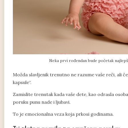
Neka prvi rođendan bude početak najlepš
Možda slavljenik trenutno ne razume vaše reči, ali 
kapsule“.
Zamislite trenutak kada vaše dete, kao odrasla osoba
poruku punu nade i ljubavi.
To je emocionalna veza koja prkosi godinama.