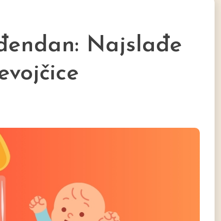
ođendan: Najslađe
evojčice