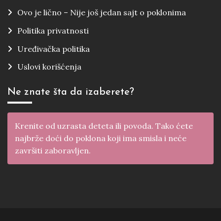
Ovo je lično – Nije još jedan sajt o poklonima
Politika privatnosti
Uređivačka politika
Uslovi korišćenja
Ne znate šta da izaberete?
Krenite od uzrasta deteta ili povoda. Tako ćete
najbrže doći do poklona koji ima smisla i neće
završiti zaboravljen.