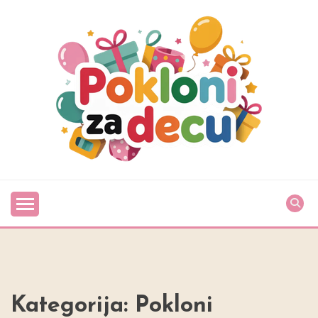
Skip
to
content
Mali znak pažnje za veliki osmeh
POKLONI ZA DECU
Kategorija:
Pokloni